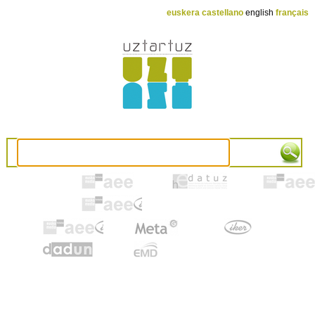
euskera
castellano
english
français
AEE
Hedatuz
Euskonew
eDTB
euskadi
metag
artxiker
unav
emd