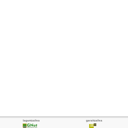
laguntzailea
garaitzailea