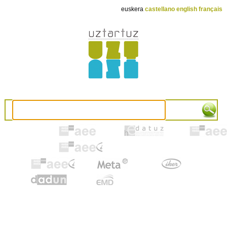
euskera
castellano
english
français
AEE
Hedatuz
Euskonew
eDTB
euskadi
metag
artxiker
unav
emd